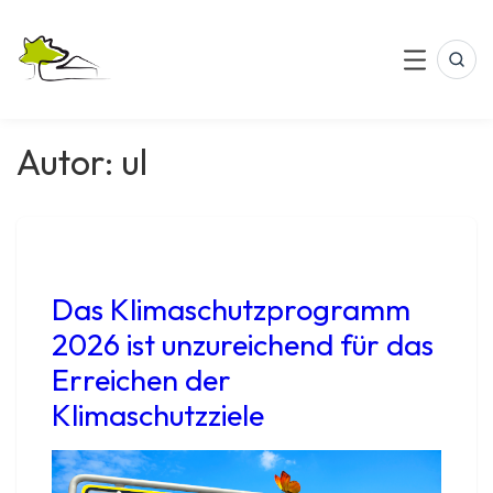
Skip
to
Klima Und Alltag
gemeinsam – handeln – jetzt
content
Sea
Menu
Autor:
ul
Das Klimaschutzprogramm
2026 ist unzureichend für das
Erreichen der
Klimaschutzziele