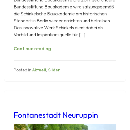
Bundesstiftung Bauakademie wird satzungsgemäß
die Schinkelsche Bauakademie am historischen
Standort in Berlin wieder errichten und betreiben.
Das innovative Werk Schinkels dient dabei als
Vorbild und Inspirationsquelle für […]
Die
Continue reading
Bundesstiftung
Bauakademie
–
Posted in
Aktuell
,
Slider
Ziele
und
Arbeitsweisen
–
Kerstin
Lassnig
Fontanestadt Neuruppin
informiert
am