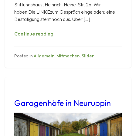
Stiftungshaus, Heinrich-Heine-Str. 2a. Wir
haben Die LINKEzum Gespräch eingeladen; eine
Bestätigung steht noch aus. Über […]
Mitglieder-
Continue reading
Treffen
am
13.
Posted in
Allgemein
,
Mitmachen
,
Slider
Januar
2026
Garagenhöfe in Neuruppin