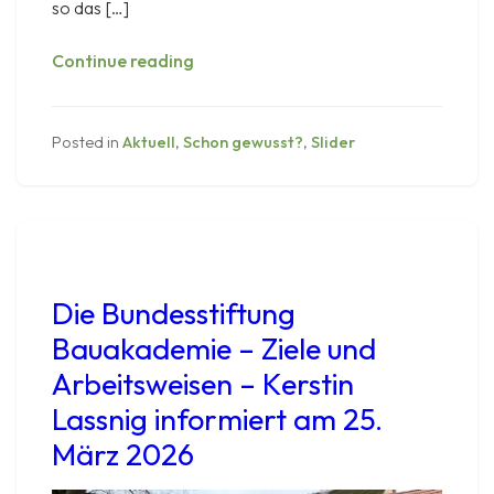
so das […]
Das
Continue reading
Klimaschutzprogramm
2026
ist
Posted in
Aktuell
,
Schon gewusst?
,
Slider
unzureichend
für
das
Erreichen
der
Klimaschutzziele
Die Bundesstiftung
Bauakademie – Ziele und
Arbeitsweisen – Kerstin
Lassnig informiert am 25.
März 2026