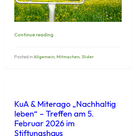
Tauschen
Continue reading
statt
Wegwerfen!
6.
Posted in
Allgemein
,
Mitmachen
,
Slider
März
2026
um
14
Uhr
in
KuA & Miterago „Nachhaltig
der
leben“ – Treffen am 5.
Krümelkiste
Februar 2026 im
Stiftungshaus