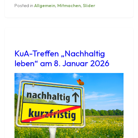
3.
Posted in
Allgemein
,
Mitmachen
,
Slider
Februar
2026
KuA-Treffen „Nachhaltig
leben“ am 8. Januar 2026