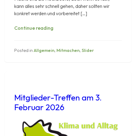
kann alles sehr schnell gehen, daher sollten wir
konkret werden und vorbereitet […]
KuA
Continue reading
&
Miterago
„Nachhaltig
Posted in
Allgemein
,
Mitmachen
,
Slider
leben“
–
Treffen
am
5.
Februar
Mitglieder-Treffen am 3.
2026
Februar 2026
im
Stiftungshaus