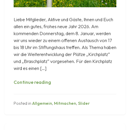
Liebe Mitglieder, Aktive und Gäste, Ihnen und Euch
allen ein gutes, frohes neue Jahr 2026. Am
kommenden Donnerstag, dem 8. Januar, werden
wir uns wieder zu einem offenen Austausch von 17
bis 18 Uhr im Stiftungshaus treffen. Als Thema haben
wir die Weiterentwicklung der Plätze „Kirchplatz“
und „Braschplatz“ vorgesehen. Für den Kirchplatz
wird es einen […]
KuA-
Continue reading
Treffen
„Nachhaltig
leben“
Posted in
Allgemein
,
Mitmachen
,
Slider
am
8.
Januar